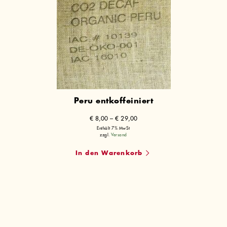
Peru entkoffeiniert
Preisspanne:
€
8,00
–
€
29,00
€ 8,00
Enthält 7% MwSt
zzgl.
Versand
bis
€ 29,00
In den Warenkorb
Dieses
Produkt
weist
mehrere
Varianten
auf.