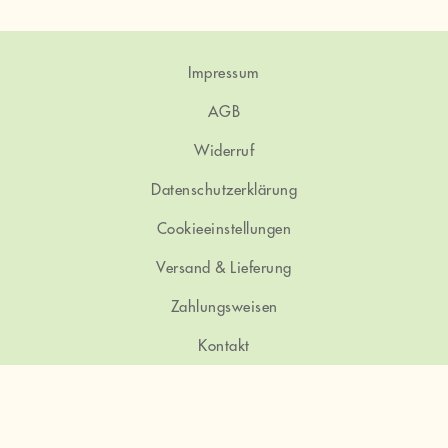
Die
Optionen
können
auf
Impressum
der
Produktseite
AGB
gewählt
werden
Widerruf
Datenschutzerklärung
Cookieeinstellungen
Versand & Lieferung
Zahlungsweisen
Kontakt
Instagram
Facebook
Twitter
E-Mail
Kaffee
VERTRAG WIDERRUFEN