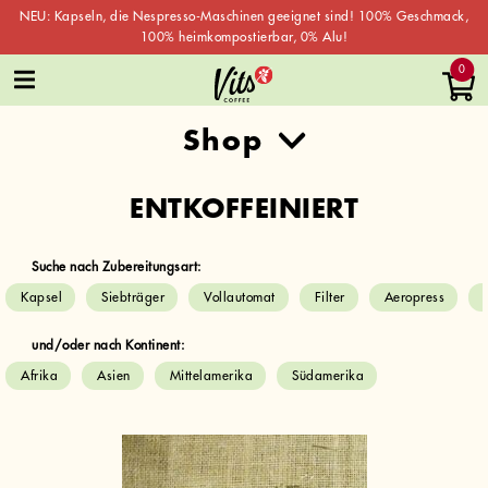
NEU: Kapseln, die Nespresso-Maschinen geeignet sind! 100% Geschmack,
100% heimkompostierbar, 0% Alu!
Skip
0
to
content
ENTKOFFEINIERT
Suche nach Zubereitungsart:
Kapsel
Siebträger
Vollautomat
Filter
Aeropress
und/oder nach Kontinent:
Afrika
Asien
Mittelamerika
Südamerika