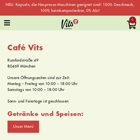
NEU: Kapseln, die Nespresso-Maschinen geeignet sind! 100% Geschmack,
100% heimkompostierbar, 0% Alu!
Skip
0
to
content
Café Vits
Rumfordstraße 49
80469 München
Unsere Öffnungszeiten sind zur Zeit:
Montag – Freitag von 10:00 – 18:00 Uhr
Samstags von 10:00 – 18:00 Uhr
Sonn- und Feiertage ist geschlossen
Getränke und Speisen:
Unser Menü