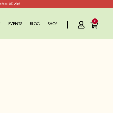
erbar, 0% Alu!
0
E
EVENTS
BLOG
SHOP