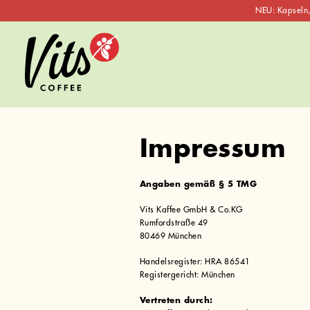
NEU: Kapseln,
Skip
to
content
Impressum
Angaben gemäß § 5 TMG
Vits Kaffee GmbH & Co.KG
Rumfordstraße 49
80469 München
Handelsregister: HRA 86541
Registergericht: München
Vertreten durch: