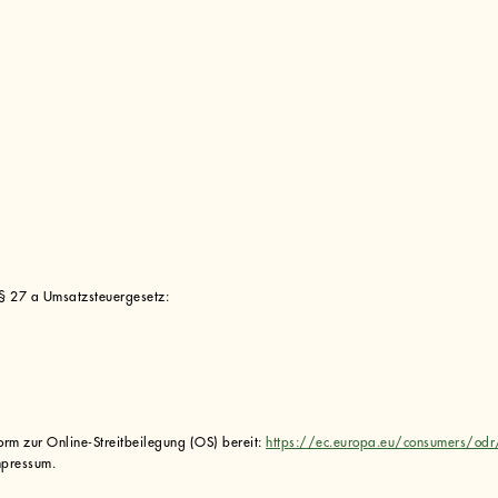
§ 27 a Umsatzsteuergesetz:
form zur Online-Streitbeilegung (OS) bereit:
https://ec.europa.eu/consumers/odr
mpressum.