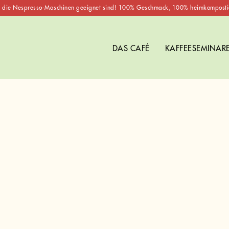
 die Nespresso-Maschinen geeignet sind! 100% Geschmack, 100% heimkomposti
DAS CAFÉ
KAFFEESEMINAR