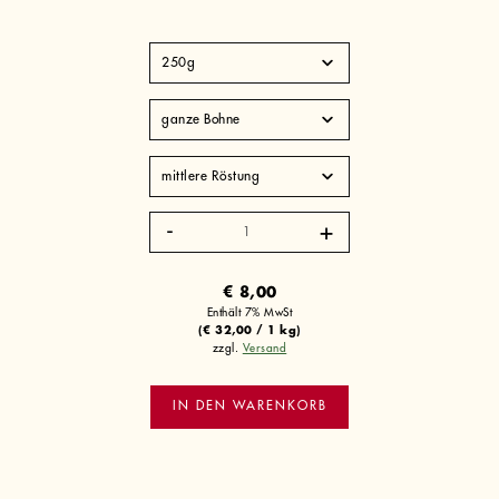
Costa
Rica
El
Tucán
€
8,00
Menge
Enthält 7% MwSt
(
€
32,00
/ 1 kg)
zzgl.
Versand
IN DEN WARENKORB