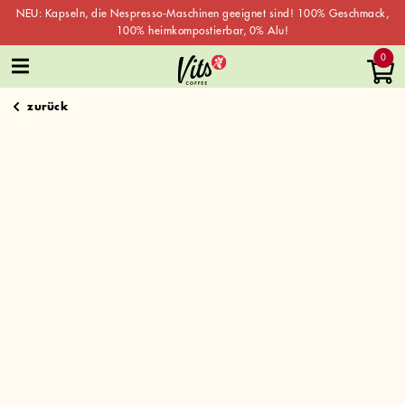
NEU: Kapseln, die Nespresso-Maschinen geeignet sind! 100% Geschmack,
100% heimkompostierbar, 0% Alu!
Skip
0
to
content
zurück