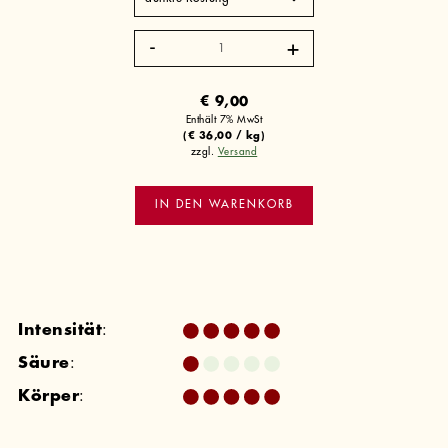
Äthiopien
Bonga
Forest
Menge
€
9,00
Enthält 7% MwSt
(
€
36,00
/ kg)
zzgl.
Versand
IN DEN WARENKORB
Intensität
:
Säure
:
Körper
: