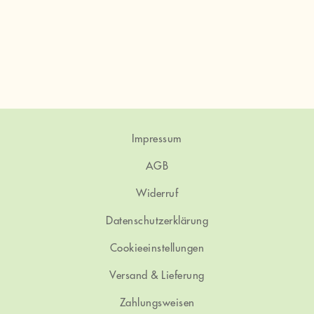
Varianten
auf.
Die
Optionen
können
auf
der
Produktseite
gewählt
werden
Impressum
AGB
Widerruf
Datenschutzerklärung
Cookieeinstellungen
Versand & Lieferung
Zahlungsweisen