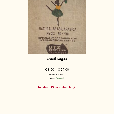
Brasil Lagoa
Preisspanne:
€
8,00
–
€
29,00
€ 8,00
Enthält 7% MwSt
zzgl.
Versand
bis
€ 29,00
In den Warenkorb
Dieses
Produkt
weist
mehrere