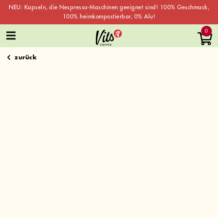
NEU: Kapseln, die Nespresso-Maschinen geeignet sind! 100% Geschmack,
100% heimkompostierbar, 0% Alu!
Skip
0
to
content
zurück