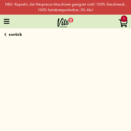
NEU: Kapseln, die Nespresso-Maschinen geeignet sind! 100% Geschmack,
100% heimkompostierbar, 0% Alu!
Skip
0
to
content
zurück