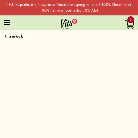
NEU: Kapseln, die Nespresso-Maschinen geeignet sind! 100% Geschmack,
100% heimkompostierbar, 0% Alu!
Skip
0
to
content
zurück