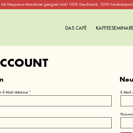
 die Nespresso-Maschinen geeignet sind! 100% Geschmack, 100% heimkomposti
DAS CAFÉ
KAFFEESEMINAR
ACCOUNT
n
Neu
erforderlich
r E-Mail-Adresse
*
E-Mail
lich
Passwo