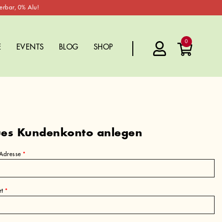
erbar, 0% Alu!
0
E
EVENTS
BLOG
SHOP
es Kundenkonto anlegen
erforderlich
-Adresse
*
erforderlich
rt
*